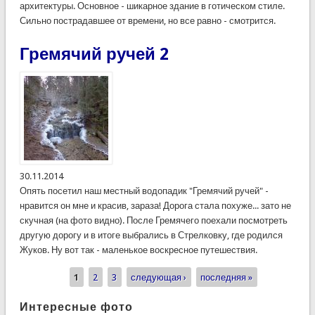
архитектуры. Основное - шикарное здание в готическом стиле.
Сильно пострадавшее от времени, но все равно - смотрится.
Гремячий ручей 2
30.11.2014
Опять посетил наш местный водопадик "Гремячий ручей" -
нравится он мне и красив, зараза! Дорога стала похуже... зато не
скучная (на фото видно). После Гремячего поехали посмотреть
другую дорогу и в итоге выбрались в Стрелковку, где родился
Жуков. Ну вот так - маленькое воскресное путешествия.
1
2
3
следующая ›
последняя »
Страницы
Интересные фото