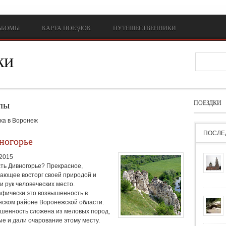
ЬБОМЫ
КАРТА ПОЕЗДОК
ПУТЕШЕСТВЕННИКИ
ки
Форм
лы
ПОЕЗДКИ
ка в Воронеж
ПОСЛЕ
ногорье
.2015
сть Дивногорье? Прекрасное,
ающее восторг своей природой и
и рук человеческих место.
афически это возвышенность в
нском районе Воронежской области.
шенность сложена из меловых пород,
ые и дали очарование этому месту.