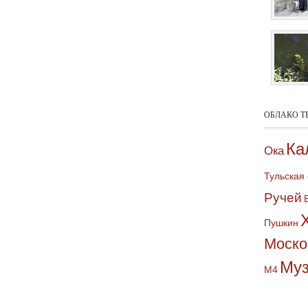
ОБЛАКО Т
Ка
Ока
Тульская
Ручей
Пушкин
Моско
Му
М4