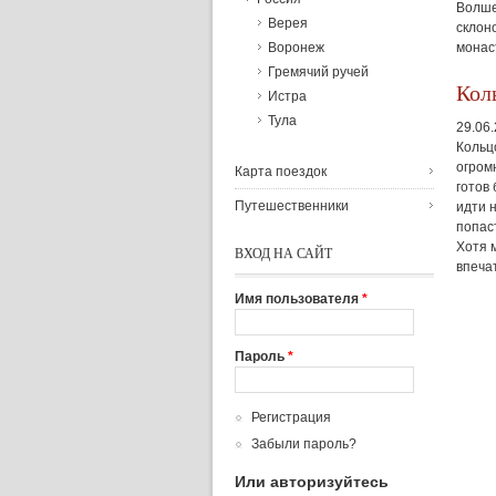
Волше
Верея
склон
монас
Воронеж
Гремячий ручей
Кол
Истра
Тула
29.06
Кольц
огром
Карта поездок
готов 
Путешественники
идти 
попаст
Хотя 
ВХОД НА САЙТ
впеча
Имя пользователя
*
Пароль
*
Регистрация
Забыли пароль?
Или авторизуйтесь