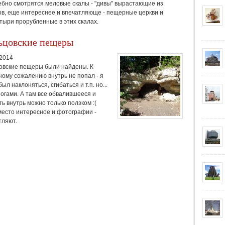
бно смотрятся меловые скалы - "дивы" вырастающие из
ов, еще интереснее и впечатляюще - пещерные церкви и
тыри прорубленные в этих скалах.
ьцовские пещеры
.2014
овские пещеры были найдены. К
ному сожалению внутрь не попал - я
был наклоняться, сгибаться и т.п. но...
ногами. А там все обвалившееся и
ь внутрь можно только ползком :(
место интересное и фотографии -
тляют.