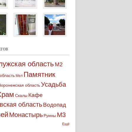
ЕГОВ
лужская область
М2
Памятник
 область
Мел
Усадьба
Воронежская область
Храм
Кафе
Скалы
вская область
Водопад
зей
Монастырь
М3
Руины
Ещё