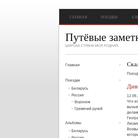
Перейти к основному содержанию
ГЛАВНАЯ
ПОЕЗДКИ
АЛ
Путёвые замет
ШИРОКА СТРАНА МОЯ РОДНАЯ....
Ска
Главная
Поезд
Поездки
Див
Беларусь
Россия
12.06
Что е
Воронеж
вызыв
Гремячий ручей
делам
Геогр
Альбомы
Лиски
Возвы
Беларусь
котор
Россия