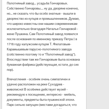
Полотняный
завод
...
усадьба
Гончаровых
.
Собственно
Гончаровы
....
ну
да
,
дворяне
конечно
,
но
...
не
сказать
что
бы
особо
знатные
-
вышли
в
дворянство
из
купцов
и
промышленников
.
Думаю
,
что
широко
известны
они
нашим
современникам
исключительно
благодаря
Наталье
Гончаровой
-
жене
Пушкина
. Сам
Полотняный
завод
появился
после
основания
по
именному
приказу
Петра
I в
1718
году
калужским
купцом
Т.
Филатовым-
Карамышевым
парусно-полотняного
завода
(
собственно
поэтому
то
и "
Полотняный
завод
").
Впоследствии
там
же
Гончаровым
была
основана
бумажная
фабрика
(
действующая
,
кстати
,
до
сих
пор).
Впечатления
-
особняк
очень
симпатичен
и
удачно
расположен
на
реке
Суходрев
-
живописно
! В
особняке
действует
музей
-
рекомендую
к
посещению
,
интересно
-
мебель
,
документы
,
предметы
быта
пушкинской
эпохи
.
Парк
сильно
запущен
(
местами
догадаться
, что