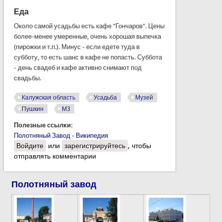
Еда
Около
самой
усадьбы
есть
кафе
"
Гончаров
".
Цены
более-менее
умеренные
,
очень
хорошая
выпечка
(
пирожки
и т.п.).
Минус
-
если
едете
туда
в
субботу
,
то
есть
шанс
в
кафе
не
попасть
.
Суббота
-
день
свадеб
и
кафе
активно
снимают
под
свадьбы
.
Калужская область
Усадьба
Музей
Пушкин
М3
Полезные ссылки:
Полотняный Завод - Википедия
Войдите
или
зарегистрируйтесь
, чтобы
отправлять комментарии
Полотняный завод