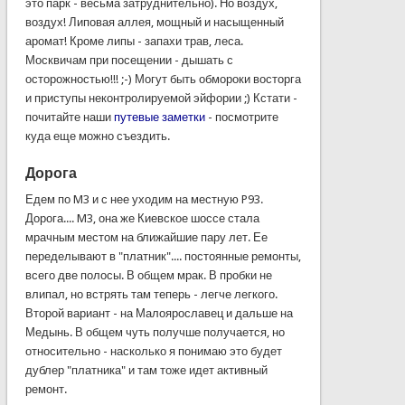
это
парк
-
весьма
затруднительно
).
Но
воздух
,
воздух
!
Липовая
аллея
,
мощный
и
насыщенный
аромат
!
Кроме
липы
-
запахи
трав
,
леса
.
Москвичам
при
посещении
-
дышать
с
осторожностью
!!! ;-)
Могут
быть
обмороки
восторга
и
приступы
неконтролируемой
эйфории
;) Кстати -
почитайте наши
путевые заметки
- посмотрите
куда еще можно съездить.
Дорога
Едем
по
M3
и с нее
уходим
на
местную
P93
.
Дорога
....
M3
, она
же
Киевское
шоссе
стала
мрачным
местом
на
ближайшие
пару
лет.
Ее
переделывают
в "
платник
"....
постоянные
ремонты
,
всего
две
полосы
. В
общем
мрак
. В
пробки
не
влипал
,
но
встрять
там
теперь
-
легче
легкого
.
Второй
вариант
-
на
Малоярославец
и
дальше
на
Медынь
. В
общем
чуть
получше
получается
,
но
относительно
-
насколько
я
понимаю
это
будет
дублер
"
платника
" и там
тоже
идет
активный
ремонт
.