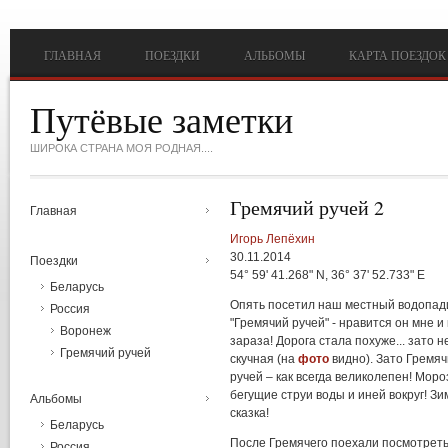
Перейти к основному содержанию
ГЛАВНАЯ
ПОЕЗДКИ
АЛЬБОМЫ
КАРТА ПОЕЗДОК
Путёвые заметки
ШИРОКА СТРАНА МОЯ РОДНАЯ....
Гремячий ручей 2
Главная
Игорь Лепёхин
30.11.2014
Поездки
54° 59' 41.268" N, 36° 37' 52.733" E
Беларусь
Опять
посетил
наш
местный
водопад
Россия
"
Гремячий
ручей
" -
нравится
он
мне и
Воронеж
зараза
!
Дорога
стала
похуже
...
зато
н
Гремячий ручей
скучная
(
на
фото
видно
).
Зато
Гремяч
ручей
– как
всегда
великолепен
!
Моро
бегущие
струи
воды
и
иней
вокруг
!
Зи
Альбомы
сказка
!
Беларусь
После
Гремячего
поехали
посмотрет
Россия