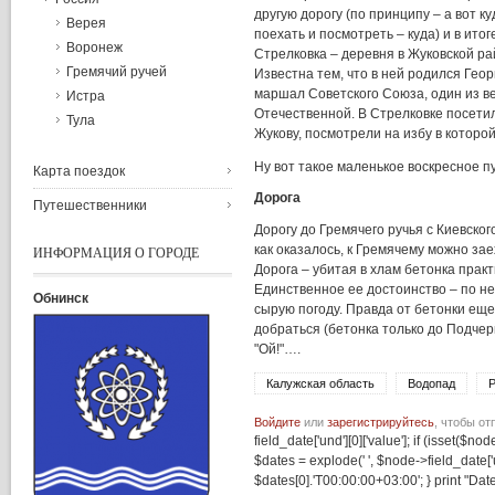
другую
дорогу
(
по
принципу
– а вот
ку
Верея
поехать
и
посмотреть
–
куда
) и в
итог
Воронеж
Стрелковка
–
деревня
в
Жуковской
ра
Гремячий ручей
Известна
тем, что в ней
родился
Геор
маршал
Советского
Союза
,
один
из
в
Истра
Отечественной
. В
Стрелковке
посети
Тула
Жукову
,
посмотрели
на
избу
в
которо
Ну
вот
такое
маленькое
воскресное
п
Карта поездок
Дорога
Путешественники
Дорогу
до
Гремячего
ручья
с
Киевског
как
оказалось
, к
Гремячему
можно
зае
ИНФОРМАЦИЯ О ГОРОДЕ
Дорога
–
убитая
в
хлам
бетонка
практ
Единственное
ее
достоинство
–
по
н
Обнинск
сырую
погоду
.
Правда
от
бетонки
ещ
добраться
(
бетонка
только
до
Подчер
"
Ой
!"….
Калужская область
Водопад
Войдите
или
зарегистрируйтесь
, чтобы о
field_date['und'][0]['value']; if (isset($nod
$dates = explode(' ', $node->field_date['u
$dates[0].'T00:00:00+03:00'; } print "Dat