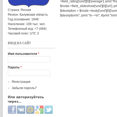
>field_rating['und'][0]['average']; print "
$node->field_slideshow['und'][0]['uri']; p
Страна:
Россия
$desription = $node->body['und'][0]['sum
Регион:
Калужская область
$desription\n"; print "\n-->\n"; #print "\n\n
Год основания:
1946
Население:
109 тыс. чел.
Телефонный код:
+7 (484)
Часовой пояс:
UTC 3
ВХОД НА САЙТ
Имя пользователя
*
Пароль
*
Регистрация
Забыли пароль?
Или авторизуйтесь
через...
Login with Facebook
Login with ВКонтакте
Login with Mail.ru
Login with Google
Login with Twitter