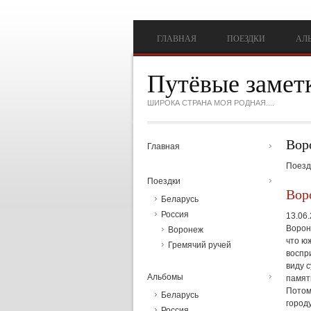
Перейти к основному содержанию
ГЛАВНАЯ
ПОЕЗДКИ
АЛ
Путёвые замет
ШИРОКА СТРАНА МОЯ РОДНАЯ....
Вор
Главная
Поезд
Поездки
Вор
Беларусь
Россия
13.06
Вороне
Воронеж
что ю
Гремячий ручей
воспр
виду 
Альбомы
памят
Потом
Беларусь
город
Россия