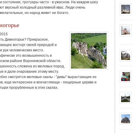
м состоянии, тротуары часто - в ужасном. На каждом шагу
ют вкусный холодный разливной квас. Люди очень
желательные, но народ живет не богато.
ногорье
.2015
сть Дивногорье? Прекрасное,
ающее восторг своей природой и
и рук человеческих место.
афически это возвышенность в
нском районе Воронежской области.
шенность сложена из меловых пород,
ые и дали очарование этому месту.
бно смотрятся меловые скалы - "дивы" вырастающие из
ов, еще интереснее и впечатляюще - пещерные церкви и
тыри прорубленные в этих скалах.