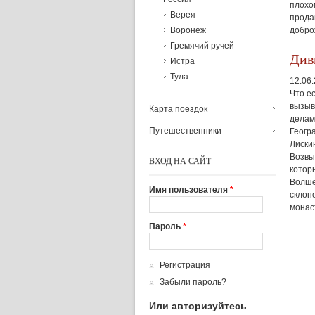
плохо
Верея
прода
добро
Воронеж
Гремячий ручей
Див
Истра
Тула
12.06
Что е
вызыв
Карта поездок
делам
Путешественники
Геогр
Лиски
Возвы
ВХОД НА САЙТ
котор
Волше
Имя пользователя
*
склон
монас
Пароль
*
Регистрация
Забыли пароль?
Или авторизуйтесь