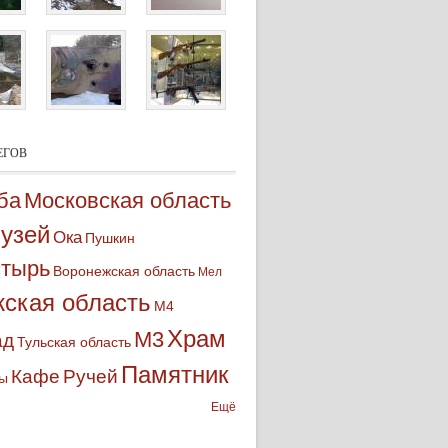
ЕГОВ
ба
Московская область
узей
Ока
Пушкин
тырь
Воронежская область
Мел
ская область
М4
Храм
М3
ад
Тульская область
Памятник
Кафе
Ручей
ы
Ещё