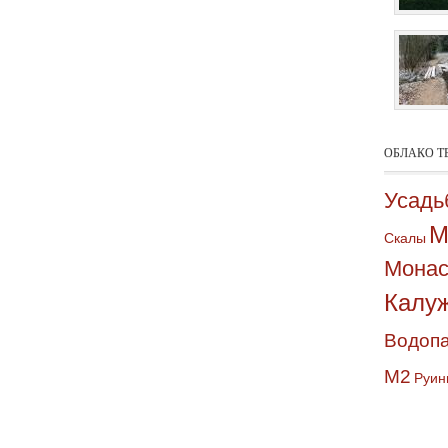
ОБЛАКО Т
Усадь
М
Скалы
Монас
Калуж
Водоп
М2
Руин