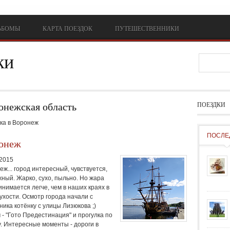
ЬБОМЫ
КАРТА ПОЕЗДОК
ПУТЕШЕСТВЕННИКИ
ки
Форм
онежская область
ПОЕЗДКИ
ка в Воронеж
ПОСЛЕ
онеж
.2015
ж... город интересный, чувствуется,
жный. Жарко, сухо, пыльно. Но жара
инимается легче, чем в наших краях в
сухости. Осмотр города начали с
ника котёнку с улицы Лизюкова ;)
 - "Гото Предестинация" и прогулка по
у. Интересные моменты - дороги в