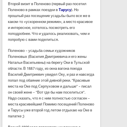
Второй
визит
в
Поленово
(
первый
раз
посетил
Поленово
в
рамках
поездки
в
Тарусу
).
Но
прошлый
раз
посещение
усадьбы
было
все
же
в
каком-то
«
ускоренном
режиме
», а
место
красивое
и
интересное
,
хотелось
посмотреть
его
поподробнее
. Что и
удалось
реализовать
, чем и
попробую
с
вами
поделиться
.
Поленово
–
усадьба
семьи
художников
Поленовых
(
Василия
Дмитриевича
и его
жены
Натальи
Васильевны
)
на
берегу
Оки в
Тульской
области
. В 1887
году
,
из
окна
вагона
поезда
Василий
Дмитриевич
увидел
Оку, и раз и
навсегда
попал
под
обаяние
этой
дивной
реки
. "
Красивые
места
на
Оке под
Серпуховом
и
дальше
" –
писал
он
своей
жене
– "Вот где
бы
нам
поселиться
".
Надо
сказать
, что я с ним
полностью
согласен
–
места
красивейшие
!
Помимо
посещений
Поленово
и
Тарусы
уже
второй
год
летом
отдыхаю
на
Оке в
палатке
;)