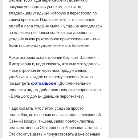
Весной
1890
года
переговоры
художника
о
покупке
увенчались
успехом
, и
он
стал
владельцем
усадьбы
,
которую
и
перестроил
по
своим
проектам
.
Надо
заметить
, что
шикарных
аллей
и
леса
тогда
не
было
–
усадьба
находилась
на
«
лысом
»
песчаном
холме
и все
деревья
в
усадьбе
имею
рукотворное
происхождение
– они
были
посажены
художником
и его
близкими
.
Архитектором всех строений был сам
Василий
Дмитриевич
и, надо
сказать
, что ему это
удалось
– все строения интересные, продуманные,
удобные и, каждое
по
своему красиво (можно
посмотреть
фотоальбом
). Дополнительной
прелести видам добавляют широкие «просеки» от
«Большого дома», дающие перспективу.
Надо сказать, что летом усадьба просто
волшебна, но и осенью она оказалась прекрасной.
Свежий воздух, тишина, запах прелой листвы,
величественная Ока, сосново-березовая аллея….
Это стоит увидеть и почувствовать даже осенью!