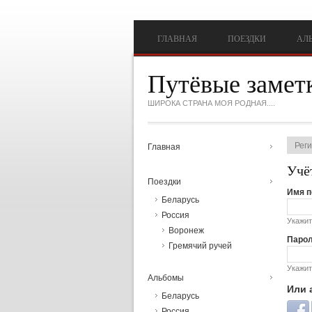
Перейти к основному содержанию
ГЛАВНАЯ
ПОЕЗДКИ
АЛ
Путёвые замет
ШИРОКА СТРАНА МОЯ РОДНАЯ....
Рег
Главная
Гла
Учё
Поездки
Имя п
Беларусь
Россия
Укажит
Воронеж
Паро
Гремячий ручей
Укажит
Альбомы
Или 
Беларусь
Login 
Россия