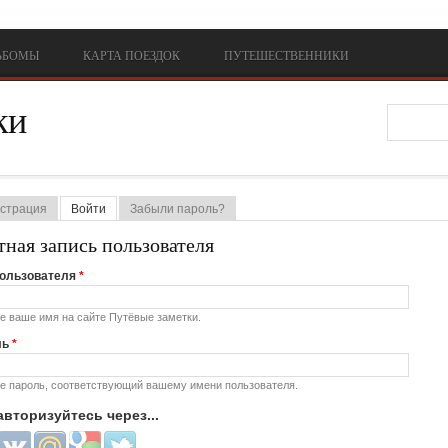
ЬБОМЫ
КАРТА ПОЕЗДОК
ПУТЕШЕСТВЕННИКИ
ки
Форм
истрация
Войти
(активная вкладка)
Забыли пароль?
вные вкладки
тная запись пользователя
ользователя
*
е ваше имя на сайте Путёвые заметки.
ль
*
е пароль, соответствующий вашему имени пользователя.
авторизуйтесь через...
with Facebook
Login with ВКонтакте
Login with Mail.ru
Login with Google
Login with Twitter